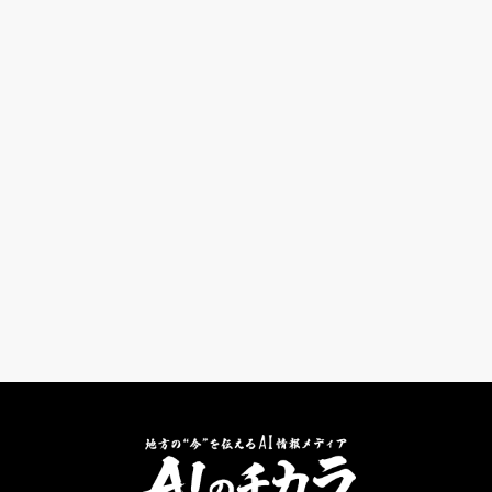
#ClaudeCode
#アプリ
#Gem
#Claude
#自治体事例
#Gemini
#Nanobanana Pro
#Local AI 北陸
#子ども
#インタビュー
#企業事例
#プロジェクト
#スライド
#Nano Banana Pro
#GPTs
#NotebookLM
#イベント
#セミナー
#ニュース
#活用例
#料金
#プロンプト
#セキュリティ
#設定
#ChatGPT
#アンケート