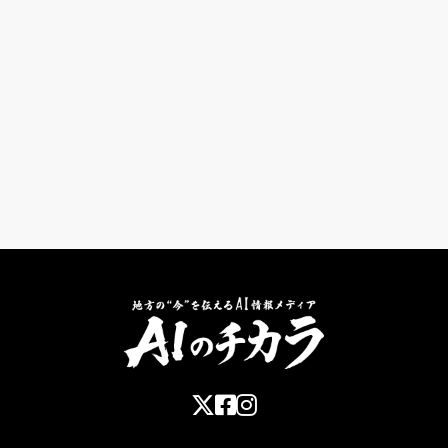
#インタビュー
#企業事例
#プロジェクト
#スライド
#Nano Banana Pro
#GPTs
#NotebookLM
#イベント
#セミナー
#ニュース
#活用例
#料金
#プロンプト
#セキュリティ
#設定
#ChatGPT
#アンケート