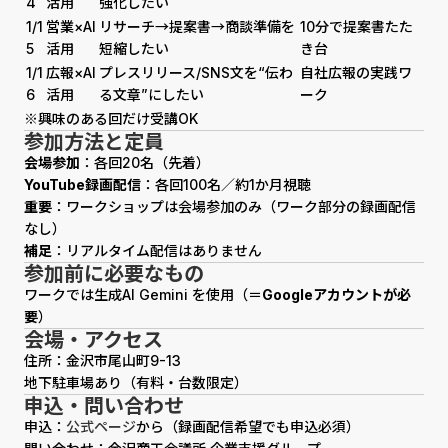
4
活用
強化したい
1/1
営業×AI
リサーチ→提案書→商談準備を
10分で提案書たた
5
活用
短縮したい
き台
1/1
広報×AI
プレスリリース/SNS文を“伝わ
自社広報の実践ワ
6
活用
る文章”にしたい
ーク
※興味のある回だけ受講OK
参加方法と定員
会場参加
：各回20名（先着）
YouTube録画配信
：各回100名／約1か月視聴
重要
：ワークショップは会場参加のみ（ワーク部分の録画配信
なし）
補足
：リアルタイム配信はありません
参加前に必要なもの
ワークでは生成AI Gemini を使用（＝
Googleアカウントが必
要
）
会場・アクセス
住所：金沢市尾山町9-13
地下駐車場あり（有料・台数限定）
申込・問い合わせ
申込：
公式ページ
から（録画配信希望でも申込必須）