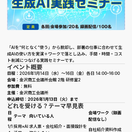
「AIを“何となく”使う」から脱却し、部署の仕事に合わせて生
成AIの使い方を実演＋ワークで落とし込み、手間・時間・コス
ト削減につなげる実践セミナーです。
イベント概要
日程
：2026年1月14日（水）〜16日（金）各日 14:00–16:00
会場
：金沢商工会議所会館 2階 研修室2
参加費
：無料
主催
：金沢商工会議所
申込締切
：
2026年1月13日（火）まで
どれを受ける？テーマ早見表
日
会場ワーク（録画
テーマ
向いている人
程
配信なし）
1/1
採用×AI
求人票・会社紹介・面接設計を
自社紹介資料作成