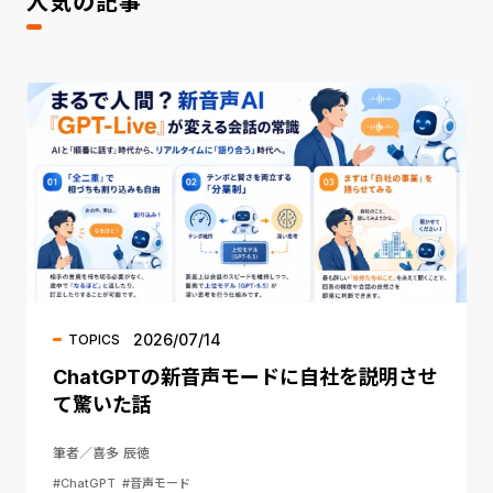
人気の記事
2026/07/14
TOPICS
ChatGPTの新音声モードに自社を説明させ
て驚いた話
筆者／喜多 辰徳
#ChatGPT
#音声モード