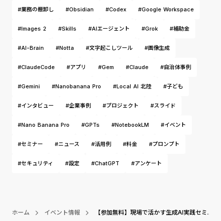
#業務の棚卸し
#Obsidian
#Codex
#Google Workspace
#Images 2
#Skills
#AIエージェント
#Grok
#補助金
#AI-Brain
#Notta
#文字起こしツール
#画像生成
#ClaudeCode
#アプリ
#Gem
#Claude
#自治体事例
#Gemini
#Nanobanana Pro
#Local AI 北陸
#子ども
#インタビュー
#企業事例
#プロジェクト
#スライド
#Nano Banana Pro
#GPTs
#NotebookLM
#イベント
#セミナー
#ニュース
#活用例
#料金
#プロンプト
#セキュリティ
#設定
#ChatGPT
#アンケート
ホーム
イベント情報
【参加無料】現場で活かす生成AI実践セミ...