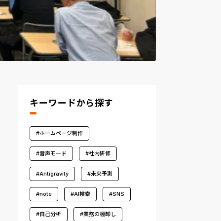
キーワードから探す
#ホームページ制作
#音声モード
#社内研修
#Antigravity
#未来予測
#note
#AI検索
#SNS
#自己分析
#業務の棚卸し