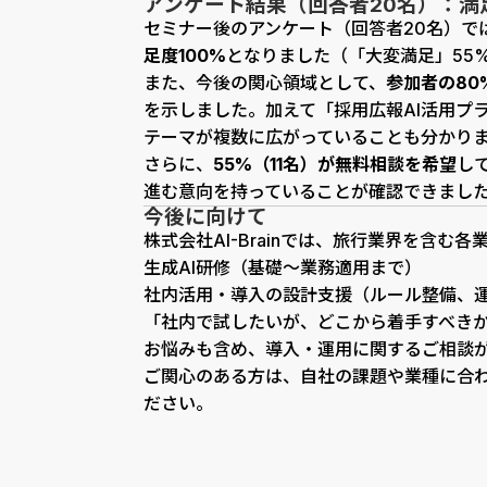
アンケート結果（回答者20名）：満
セミナー後のアンケート（回答者20名）で
足度100%
となりました（「大変満足」55%
また、今後の関心領域として、
参加者の80
を示しました。加えて「採用広報AI活用プ
テーマが複数に広がっていることも分かり
さらに、
55%（11名）が無料相談を希望
し
進む意向を持っていることが確認できまし
今後に向けて
株式会社AI-Brainでは、旅行業界を含
生成AI研修（基礎〜業務適用まで）
社内活用・導入の設計支援（ルール整備、運
「社内で試したいが、どこから着手すべき
お悩みも含め、導入・運用に関するご相談
ご関心のある方は、自社の課題や業種に合
ださい。