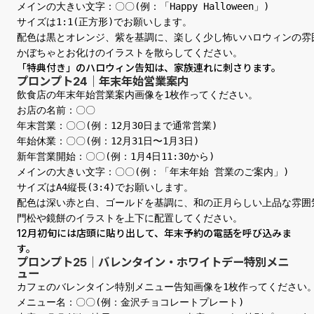
メインの大きい文字：〇〇(例：「Happy Halloween」)

サイズは1:1(正方形)でお願いします。

配色は黒とオレンジ、紫を基調に、楽しく少し怖いハロウィンの雰囲
かぼちゃとお化けのイラストを散らしてください。
「特典付き」のハロウィン告知は、家族連れに刺さります。
プロンプト24｜年末年始営業案内
飲食店の年末年始営業案内画像を1枚作ってください。

お店の名前：〇〇

年末営業：〇〇(例：12月30日まで通常営業)

年始休業：〇〇(例：12月31日〜1月3日)

新年営業開始：〇〇(例：1月4日11:30から)

メインの大きい文字：〇〇(例：「年末年始 営業のご案内」)

サイズはA4縦長(3:4)でお願いします。

配色は深い赤と白、ゴールドを基調に、和の正月らしい上品な雰囲気
門松や鏡餅のイラストを上下に配置してください。
12月初旬には店頭に貼り出して、年末予約の電話を呼び込みま
す。
プロンプト25｜バレンタイン・ホワイトデー特別メニ
ュー
カフェのバレンタイン特別メニュー告知画像を1枚作ってください。
メニュー名：〇〇(例：金沢チョコレートプレート)
