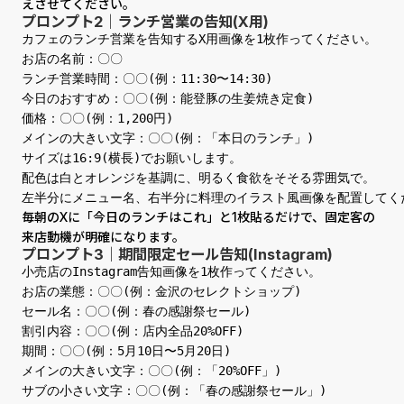
えさせてください。
プロンプト2｜ランチ営業の告知(X用)
カフェのランチ営業を告知するX用画像を1枚作ってください。

お店の名前：〇〇

ランチ営業時間：〇〇(例：11:30〜14:30)

今日のおすすめ：〇〇(例：能登豚の生姜焼き定食)

価格：〇〇(例：1,200円)

メインの大きい文字：〇〇(例：「本日のランチ」)

サイズは16:9(横長)でお願いします。

配色は白とオレンジを基調に、明るく食欲をそそる雰囲気で。

左半分にメニュー名、右半分に料理のイラスト風画像を配置してく
毎朝のXに「今日のランチはこれ」と1枚貼るだけで、固定客の
来店動機が明確になります。
プロンプト3｜期間限定セール告知(Instagram)
小売店のInstagram告知画像を1枚作ってください。

お店の業態：〇〇(例：金沢のセレクトショップ)

セール名：〇〇(例：春の感謝祭セール)

割引内容：〇〇(例：店内全品20%OFF)

期間：〇〇(例：5月10日〜5月20日)

メインの大きい文字：〇〇(例：「20%OFF」)

サブの小さい文字：〇〇(例：「春の感謝祭セール」)
