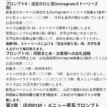
プロンプト9｜店主のひと言(Instagramストーリーズ
用)
飲食店のオーナーが発信するInstagramストーリーズ画像を1枚作
ひと言メッセージ：〇〇(例：「今日も金沢の朝から焼いています。」
お店の名前：〇〇

サイズは縦長(9:16・ストーリーズ標準)でお願いします。

背景はシンプルな単色(深い茶色)、文字は中央に大きく白で。

文字以外の装飾は最小限にして、余白を多めに取ってください。
毎朝1枚、ストーリーズに上げる「店主の独り言」用。文字を変
えるだけで毎日使えます。
プロンプト10｜月間まとめ・お客様へのお礼投稿
カフェの月間まとめ・お礼投稿用Instagram画像を1枚作ってくださ
お店の名前：〇〇

対象月：〇〇(例：2026年4月)

メインの大きい文字：〇〇(例：「4月、ありがとうございました」)
今月のハイライトを3つ：〇〇/〇〇/〇〇(例：新メニュー2品リリ
サイズは1:1(正方形)でお願いします。

配色はベージュとゴールドを基調に、上品で感謝が伝わる雰囲気で
月初めに先月の振り返りを1枚出す、これだけで店のファンが定
着します。
第2章｜店内POP・メニュー表系プロンプト