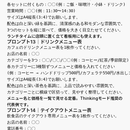
各セットに付くもの：〇〇(例：ご飯・味噌汁・小鉢・ドリンク)

営業時間：〇〇(例：11:30〜14:30)

サイズはA4縦長(3:4)でお願いします。

配色は白と深い緑を基調に、清潔感のある和モダンな雰囲気で。

3つのセットを縦に並べて、価格を大きく目立たせてください。
ランチタイムに店頭に置く立て看板用にも使えます。
プロンプト13｜ドリンクメニュー表
カフェのドリンクメニュー表を1枚作ってください。

お店の名前：〇〇

カテゴリーを3つ：〇〇/〇〇/〇〇(例：コーヒー/紅茶/季節限定)

各カテゴリーに3種類ずつメニューと価格を入れてください

(例：コーヒー → ハンドドリップ500円/カフェラテ550円/水出しコ
サイズはA4縦長(3:4)でお願いします。

配色は白と深い茶色を基調に、上品で読みやすい雰囲気で。

カテゴリーごとに横線で区切って、見やすく整理してください。
メニュー名と価格を一覧で見せる定番。Thinkingモード推奨の
代表例です。
プロンプト14｜テイクアウトメニュー表
飲食店のテイクアウト専用メニュー表を1枚作ってください。

お店の名前：〇〇

電話番号：〇〇
