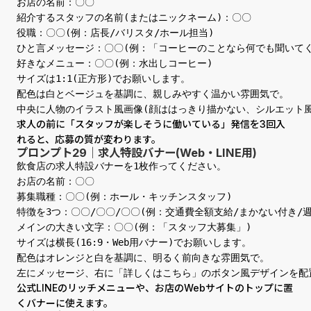
お店の名前：〇〇

紹介するスタッフの名前(またはニックネーム)：〇〇

役職：〇〇(例：店長/バリスタ/ホール担当)

ひと言メッセージ：〇〇(例：「コーヒーのことなら何でも聞いてく
好きなメニュー：〇〇(例：水出しコーヒー)

サイズは1:1(正方形)でお願いします。

配色は白とベージュを基調に、親しみやすく温かい雰囲気で。

中央に人物のイラスト風画像(顔ははっきり描かない、シルエット
求人の前に「スタッフが楽しそうに働いている」発信を3回入
れると、応募の質が変わります。
プロンプト29｜求人特設バナー(Web・LINE用)
飲食店の求人特設バナーを1枚作ってください。

お店の名前：〇〇

募集職種：〇〇(例：ホール・キッチンスタッフ)

特徴を3つ：〇〇/〇〇/〇〇(例：交通費全額支給/まかない付き/週2
メインの大きい文字：〇〇(例：「スタッフ大募集」)

サイズは横長(16:9・Web用バナー)でお願いします。

配色はオレンジと白を基調に、明るく前向きな雰囲気で。

左にメッセージ、右に「詳しくはこちら」のボタン風デザインを配
公式LINEのリッチメニューや、お店のWebサイトのトップに置
くバナーに使えます。