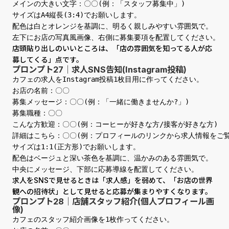
メインの大きい文字：〇〇(例：「スタッフ募集中」)

サイズはA4縦長(3:4)でお願いします。

配色は白とオレンジを基調に、明るく親しみやすい雰囲気で。

左下にお店の写真風画像、右側に募集要項を配置してください。
店頭貼り出しのいいところは、「店の雰囲気を知ってる人が応
募してくる」点です。
プロンプト27｜求人SNS告知(Instagram投稿)
カフェの求人をInstagram投稿1枚目用に作ってください。

お店の名前：〇〇

募集メッセージ：〇〇(例：「一緒に働きませんか?」)

募集職種：〇〇

こんな方歓迎：〇〇(例：コーヒーが好きな方/接客が好きな方)

詳細はこちら：〇〇(例：プロフィールのリンクから求人情報をご覧
サイズは1:1(正方形)でお願いします。

配色はベージュと深い茶色を基調に、温かみのある雰囲気で。

中央にメッセージ、下部に応募導線を配置してください。
求人をSNSで見せるときは「求人感」を弱めて、「お店の世界
観への招待状」として見せると応募が集まりやすくなります。
プロンプト28｜店舗スタッフ紹介(個人プロフィール画
像)
カフェのスタッフ紹介画像を1枚作ってください。
