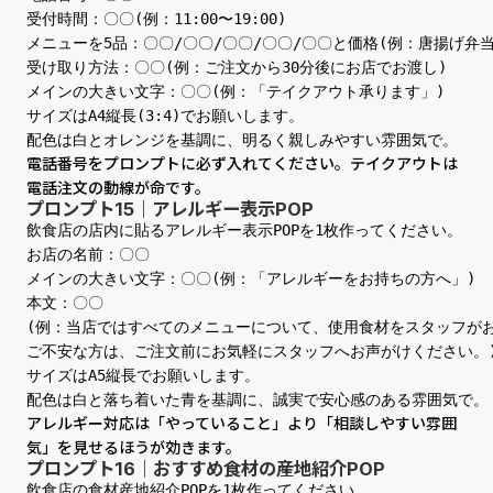
受付時間：〇〇(例：11:00〜19:00)

メニューを5品：〇〇/〇〇/〇〇/〇〇/〇〇と価格(例：唐揚げ弁当85
受け取り方法：〇〇(例：ご注文から30分後にお店でお渡し)

メインの大きい文字：〇〇(例：「テイクアウト承ります」)

サイズはA4縦長(3:4)でお願いします。

配色は白とオレンジを基調に、明るく親しみやすい雰囲気で。
電話番号をプロンプトに必ず入れてください。テイクアウトは
電話注文の動線が命です。
プロンプト15｜アレルギー表示POP
飲食店の店内に貼るアレルギー表示POPを1枚作ってください。

お店の名前：〇〇

メインの大きい文字：〇〇(例：「アレルギーをお持ちの方へ」)

本文：〇〇

(例：当店ではすべてのメニューについて、使用食材をスタッフがお
ご不安な方は、ご注文前にお気軽にスタッフへお声がけください。)
サイズはA5縦長でお願いします。

配色は白と落ち着いた青を基調に、誠実で安心感のある雰囲気で。
アレルギー対応は「やっていること」より「相談しやすい雰囲
気」を見せるほうが効きます。
プロンプト16｜おすすめ食材の産地紹介POP
飲食店の食材産地紹介POPを1枚作ってください。
