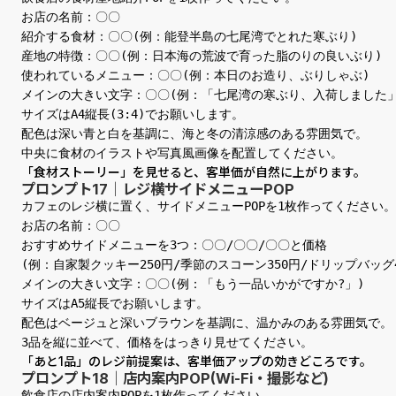
お店の名前：〇〇

紹介する食材：〇〇(例：能登半島の七尾湾でとれた寒ぶり)

産地の特徴：〇〇(例：日本海の荒波で育った脂のりの良いぶり)

使われているメニュー：〇〇(例：本日のお造り、ぶりしゃぶ)

メインの大きい文字：〇〇(例：「七尾湾の寒ぶり、入荷しました」)
サイズはA4縦長(3:4)でお願いします。

配色は深い青と白を基調に、海と冬の清涼感のある雰囲気で。

中央に食材のイラストや写真風画像を配置してください。
「食材ストーリー」を見せると、客単価が自然に上がります。
プロンプト17｜レジ横サイドメニューPOP
カフェのレジ横に置く、サイドメニューPOPを1枚作ってください。

お店の名前：〇〇

おすすめサイドメニューを3つ：〇〇/〇〇/〇〇と価格

(例：自家製クッキー250円/季節のスコーン350円/ドリップバッグ40
メインの大きい文字：〇〇(例：「もう一品いかがですか?」)

サイズはA5縦長でお願いします。

配色はベージュと深いブラウンを基調に、温かみのある雰囲気で。

3品を縦に並べて、価格をはっきり見せてください。
「あと1品」のレジ前提案は、客単価アップの効きどころです。
プロンプト18｜店内案内POP(Wi-Fi・撮影など)
飲食店の店内案内POPを1枚作ってください。
