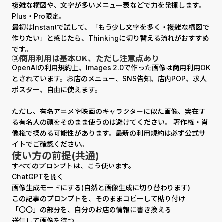
複雑な構図や、文字が多いメニュー表などで力を発揮します。
Plus・Pro限定。
最初はInstantで試して、「もう少し文字を多く・複雑な構図で
作りたい」と感じたら、Thinkingに切り替える流れがおすすめ
です。
③商用利用は基本OK、ただし注意点あり
OpenAIの利用規約上、Images 2.0で作った画像は商用利用OK
とされています。お店のメニュー、SNS告知、店内POP、求人
ポスター、自由に使えます。
ただし、有名アニメや映画のキャラクターに似た画像、実在す
る有名人の顔をそのまま使うのは避けてください。 著作権・肖
像権で揉める可能性があります。最新の利用規約は必ず公式サ
イトでご確認ください。
使い方の前提(共通)
すべてのプロンプトは、こう使います。
ChatGPTを開く
画像生成モードにする(自然と画像生成に切り替わります)
この記事のプロンプトを、そのままコピーして貼り付け
「〇〇」の部分を、自分のお店の情報に書き換える
送信して画像を待つ