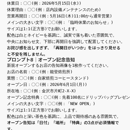
休業日：〇〇(例：2026年5月15日(水))

休業理由：〇〇(例：店内設備メンテナンスのため)

営業再開日：〇〇(例：5月16日(木)11:00から通常営業)

メインの大きい文字：〇〇(例：「臨時休業のお知らせ」)

サイズは1:1(正方形)でお願いします。

配色は白とネイビーを基調に、誠実で落ち着いた雰囲気で。

中央にお知らせ文、下部に再開日を強調して配置してください。
お詫び感を出しすぎず、「再開日がいつか」をはっきり見せる
と不安を残しません。
プロンプト8｜オープン記念告知
新規オープンするお店の告知画像を1枚作ってください。

お店の名前：〇〇(例：能登焙煎所)

業態：〇〇(例：自家焙煎コーヒースタンド)

オープン日：〇〇(例：2026年6月1日(月))

所在地：〇〇(例：金沢市片町2-X-X)

オープン記念特典：〇〇(例：先着100名にドリップバッグプレゼント
メインの大きい文字：〇〇(例：「NEW OPEN」)

サイズは1:1(正方形)でお願いします。

配色は白と深い茶色を基調に、上品で期待感のある雰囲気で。
オープン告知は「日付」「場所」「特典」の3点が必須情報で
す。