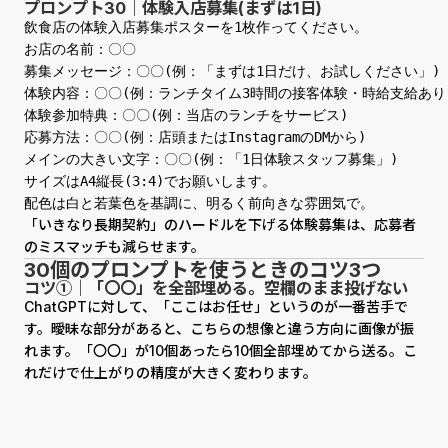
プロンプト30｜体験入店募集(まずは1日)
飲食店の体験入店募集ポスターを1枚作ってください。

お店の名前：〇〇

募集メッセージ：〇〇(例：「まずは1日だけ、お試しください」)

体験内容：〇〇(例：ランチタイム3時間の接客体験・時給支給あり)
体験参加特典：〇〇(例：当店のランチをサービス)

応募方法：〇〇(例：店頭またはInstagramのDMから)

メインの大きい文字：〇〇(例：「1日体験スタッフ募集」)

サイズはA4縦長(3:4)でお願いします。

配色は白と若葉色を基調に、明るく前向きな雰囲気で。
「いきなり長期契約」のハードルを下げる体験募集は、応募者
のミスマッチも減らせます。
30個のプロンプトを使うときのコツ3つ
コツ①｜「〇〇」を全部埋める。空欄のまま投げない
ChatGPTに対して、「ここはお任せ」というのが一番苦手で
す。曖昧な部分があると、こちらの想像と違う方向に画像が振
れます。「〇〇」が10個あったら10個全部埋めてから送る。こ
れだけで仕上がりの精度が大きく変わります。