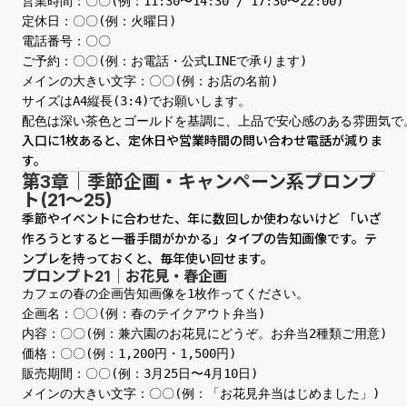
営業時間：〇〇(例：11:30〜14:30 / 17:30〜22:00)

定休日：〇〇(例：火曜日)

電話番号：〇〇

ご予約：〇〇(例：お電話・公式LINEで承ります)

メインの大きい文字：〇〇(例：お店の名前)

サイズはA4縦長(3:4)でお願いします。

配色は深い茶色とゴールドを基調に、上品で安心感のある雰囲気で
入口に1枚あると、定休日や営業時間の問い合わせ電話が減りま
す。
第3章｜季節企画・キャンペーン系プロンプ
ト(21〜25)
季節やイベントに合わせた、年に数回しか使わないけど 「いざ
作ろうとすると一番手間がかかる」タイプの告知画像です。テ
ンプレを持っておくと、毎年使い回せます。
プロンプト21｜お花見・春企画
カフェの春の企画告知画像を1枚作ってください。

企画名：〇〇(例：春のテイクアウト弁当)

内容：〇〇(例：兼六園のお花見にどうぞ。お弁当2種類ご用意)

価格：〇〇(例：1,200円・1,500円)

販売期間：〇〇(例：3月25日〜4月10日)

メインの大きい文字：〇〇(例：「お花見弁当はじめました」)
