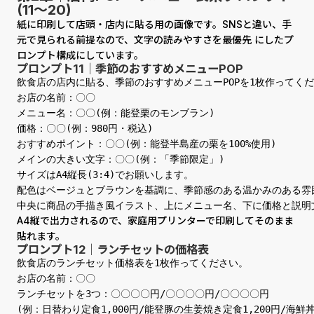
(11〜20)
紙に印刷して店頭・店内に貼る用の画像です。SNSと違い、手
元で見られる前提なので、文字の読みやすさを最優先 にしたプ
ロンプト構成にしています。
プロンプト11｜季節のおすすめメニューPOP
飲食店の店内に貼る、季節のおすすめメニューPOPを1枚作ってくだ
お店の名前：〇〇

メニュー名：〇〇(例：能登栗のモンブラン)

価格：〇〇(例：980円・税込)

おすすめポイント：〇〇(例：能登半島産の栗を100%使用)

メインの大きい文字：〇〇(例：「季節限定」)

サイズはA4縦長(3:4)でお願いします。

配色はベージュとブラウンを基調に、季節感のある温かみのある雰囲
中央に商品の手描き風イラスト、上にメニュー名、下に価格と説明
A4縦で出力されるので、家庭用プリンターで印刷してそのまま
貼れます。
プロンプト12｜ランチセットの価格表
飲食店のランチセット価格表を1枚作ってください。

お店の名前：〇〇

ランチセットを3つ：〇〇〇〇円/〇〇〇〇円/〇〇〇〇円

(例：日替わり定食1,000円/能登豚の生姜焼き定食1,200円/海鮮丼1,