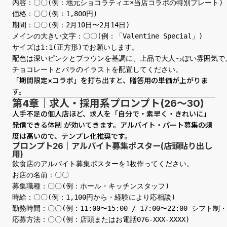
内容：〇〇(例：地元ショコラティエ×当店コラボの特別プレート)

価格：〇〇(例：1,800円)

期間：〇〇(例：2月10日〜2月14日)

メインの大きい文字：〇〇(例：「Valentine Special」)

サイズは1:1(正方形)でお願いします。

配色は深いピンクとブラウンを基調に、上品で大人っぽい雰囲気で。
チョコレートとバラのイラストを配置してください。
「期間限定×コラボ」を打ち出すと、贈答用の単価が上がりま
す。
第4章｜求人・採用系プロンプト(26〜30)
人手不足の個人店ほど、求人を「自分で・素早く・きれいに」
発信できる体制 が効いてきます。アルバイト・パート募集の頻
度は高いので、テンプレ化推奨です。
プロンプト26｜アルバイト募集ポスター(店頭貼り出し
用)
飲食店のアルバイト募集ポスターを1枚作ってください。

お店の名前：〇〇

募集職種：〇〇(例：ホール・キッチンスタッフ)

時給：〇〇(例：1,100円から・経験により応相談)

勤務時間：〇〇(例：11:00〜15:00 / 17:00〜22:00 シフト制・
応募方法：〇〇(例：店頭またはお電話076-XXX-XXXX)
