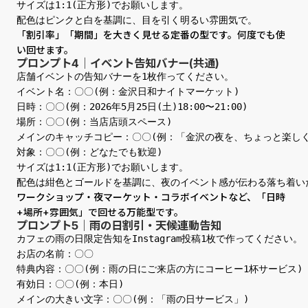
サイズは1:1(正方形)でお願いします。

配色はピンクと白を基調に、目を引く明るい雰囲気で。
「割引率」「期間」を大きく見せる定番の型です。何度でも使
い回せます。
プロンプト4｜イベント告知バナー(共通)
店舗イベントの告知バナーを1枚作ってください。

イベント名：〇〇(例：金沢日和ナイトマーケット)

日時：〇〇(例：2026年5月25日(土)18:00〜21:00)

場所：〇〇(例：当店店頭スペース)

メインのキャッチコピー：〇〇(例：「金沢の夜を、ちょっと楽しく」
対象：〇〇(例：どなたでも歓迎)

サイズは1:1(正方形)でお願いします。

配色は紺色とゴールドを基調に、夜のイベント感が伝わる落ち着い
ワークショップ・夜マーケット・コラボイベントなど、「日時
+場所+雰囲気」で回せる万能型です。
プロンプト5｜雨の日割引・天候連動告知
カフェの雨の日限定告知をInstagram投稿1枚で作ってください。

お店の名前：〇〇

特典内容：〇〇(例：雨の日にご来店の方にコーヒー1杯サービス)

有効日：〇〇(例：本日)

メインの大きい文字：〇〇(例：「雨の日サービス」)
