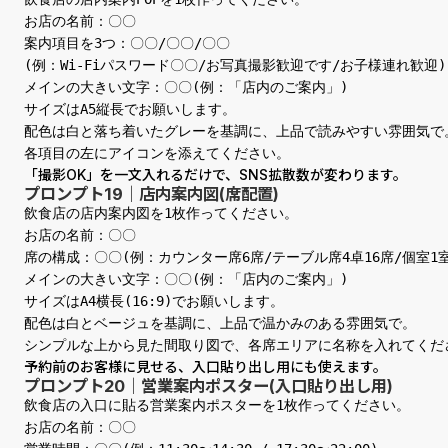
お店の名前：〇〇

案内項目を3つ：〇〇/〇〇/〇〇

(例：Wi-Fiパスワード〇〇/お写真撮影歓迎です/お子様連れ歓迎)

メインの大きい文字：〇〇(例：「店内のご案内」)

サイズはA5縦長でお願いします。

配色は白と落ち着いたグレーを基調に、上品で読みやすい雰囲気で。
各項目の左にアイコンを添えてください。
「撮影OK」を一文入れるだけで、SNS拡散数が変わります。
プロンプト19｜店内案内図(席配置)
飲食店の店内案内図を1枚作ってください。

お店の名前：〇〇

席の構成：〇〇(例：カウンター席6席/テーブル席4卓16席/個室1室4
メインの大きい文字：〇〇(例：「店内のご案内」)

サイズはA4横長(16:9)でお願いします。

配色は白とベージュを基調に、上品で温かみのある雰囲気で。

シンプルな上から見た間取り図で、各席エリアに名称を入れてくだ
予約前のお客様に見せる、入口貼り出し用にも使えます。
プロンプト20｜営業案内ポスター(入口貼り出し用)
飲食店の入口に貼る営業案内ポスターを1枚作ってください。

お店の名前：〇〇
