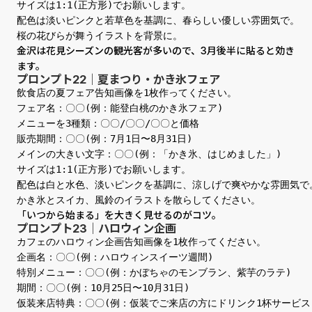
サイズは1:1(正方形)でお願いします。

配色は淡いピンクと若草色を基調に、春らしい優しい雰囲気で。

桜の花びらが舞うイラストを背景に。
金沢は花見シーズンの観光客が多いので、3月後半に貼ると効き
ます。
プロンプト22｜夏まつり・かき氷フェア
飲食店の夏フェア告知画像を1枚作ってください。

フェア名：〇〇(例：能登白桃のかき氷フェア)

メニューを3種類：〇〇/〇〇/〇〇と価格

販売期間：〇〇(例：7月1日〜8月31日)

メインの大きい文字：〇〇(例：「かき氷、はじめました」)

サイズは1:1(正方形)でお願いします。

配色は白と水色、淡いピンクを基調に、涼しげで爽やかな雰囲気で。
かき氷とスイカ、風鈴のイラストを散らしてください。
「いつから始まる」を大きく見せるのがコツ。
プロンプト23｜ハロウィン企画
カフェのハロウィン企画告知画像を1枚作ってください。

企画名：〇〇(例：ハロウィンスイーツ週間)

特別メニュー：〇〇(例：かぼちゃのモンブラン、紫芋のラテ)

期間：〇〇(例：10月25日〜10月31日)

仮装来店特典：〇〇(例：仮装でご来店の方にドリンク1杯サービス)