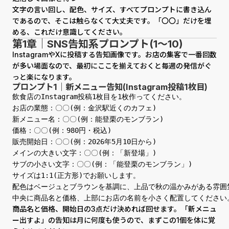
文字の言い回し、配色、サイズ、すべてプロンプトに書き込ん
であるので、そこは触らなくて大丈夫です。「〇〇」だけを埋
める、これだけ意識してください。
第1章｜SNS告知系プロンプト(1〜10)
InstagramやXに投稿する告知画像です。お店の集客で一番回数
が多い場面なので、最初にここを揃えておくと毎週の発信がぐ
っと楽になります。
プロンプト1｜新メニュー告知(Instagram投稿1枚目)
飲食店のInstagram投稿1枚目を1枚作ってください。

お店の業態：〇〇(例：金沢駅近くのカフェ)

新メニュー名：〇〇(例：能登栗のモンブラン)

価格：〇〇(例：980円・税込)

販売開始日：〇〇(例：2026年5月10日から)

メインの大きい文字：〇〇(例：「新登場」)

サブの小さい文字：〇〇(例：「能登栗のモンブラン」)

サイズは1:1(正方形)でお願いします。

配色はベージュとブラウンを基調に、上品で秋の温かみがある雰囲気
中央に商品名と価格、上部にお店の名前を小さく配置してください
商品名と価格、開始日の3点だけ決めれば回せます。「新メニュ
ー出すよ」の告知は月に何度も使うので、まずこの1個を体に覚