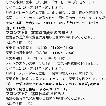
サブの小さい文字：〇〇(例：「コーヒー1杯プレゼント」)

サイズは1:1(正方形)でお願いします。

配色はグレーと水色を基調に、雨の日らしい落ち着いた雰囲気で。

窓辺にコーヒーカップが置かれた、雨の日のカフェのイラストを背
天気と連動した告知は、フォロワーから「今日行こう」を引き
出しやすい型です。
プロンプト6｜営業時間変更のお知らせ
飲食店の営業時間変更のお知らせ画像を1枚作ってください。

お店の名前：〇〇

変更前の営業時間：〇〇(例：11:00〜21:00)

変更後の営業時間：〇〇(例：11:30〜20:00)

変更開始日：〇〇(例：2026年6月1日から)

メインの大きい文字：〇〇(例：「営業時間変更のお知らせ」)

サイズは1:1(正方形)でお願いします。

配色は白とネイビーを基調に、誠実で読みやすい雰囲気で。

変更前後を比較して見せるレイアウトで、変更後を目立たせてくだ
お知らせ系は誤読されると客足に直結するので、
変更前/変更後
を並べて見せる構成
にするのがコツです。
プロンプト7｜臨時休業のお知らせ
店舗の臨時休業のお知らせ画像を1枚作ってください。

お店の名前：〇〇
