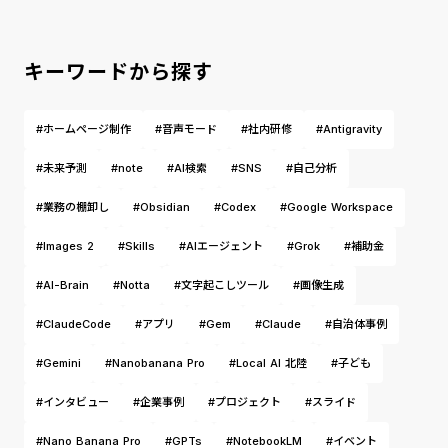
キーワードから探す
#ホームページ制作
#音声モード
#社内研修
#Antigravity
#未来予測
#note
#AI検索
#SNS
#自己分析
#業務の棚卸し
#Obsidian
#Codex
#Google Workspace
#Images 2
#Skills
#AIエージェント
#Grok
#補助金
#AI-Brain
#Notta
#文字起こしツール
#画像生成
#ClaudeCode
#アプリ
#Gem
#Claude
#自治体事例
#Gemini
#Nanobanana Pro
#Local AI 北陸
#子ども
#インタビュー
#企業事例
#プロジェクト
#スライド
#Nano Banana Pro
#GPTs
#NotebookLM
#イベント