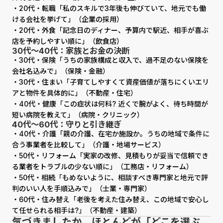
・20代・転職「私のスキルで3年後も伸びていて、地元でも働
ける会社を挙げて」（企業の採用）
・20代・外食「記念日のディナー、予算内で駅近、相手が喜ぶ
店を予約しやすい順に」（飲食店）
30代〜40代：家族とお金の決断
・30代・保険「うちの家族構成と収入で、過不足のない保険を
会社名込みで」（保険・金融）
・30代・住まい「子育てしやすくて資産価値が落ちにくいエリ
アと物件を具体的に」（不動産・住宅）
・40代・健康「この症状は何科? 近くで腕がよく、待ち時間が
短い病院を教えて」（病院・クリニック）
40代〜60代：守りと引き継ぎ
・40代・介護「親の介護、在宅か施設か。うちの地域で条件に
合う事業者を比較して」（介護・地場サービス）
・50代・リフォーム「実家の改修、見積もりが妥当で信頼でき
る業者をトラブルの少ない順に」（工務店・リフォーム）
・50代・相続「もめないように、相談すべき専門家と地元で評
判のいい人を手順込みで」（士業・専門家）
・60代・住み替え「老後を考えた住み替え、この地域で安心し
て任せられる相手は?」（不動産・建築）
気づきましたか。ほとんどが「どこを選ぶ