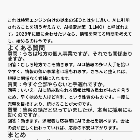
これは検索エンジン向けの従来のSEOとは少し違い、AIに引用
されることを狙う考え方で、AI検索対策（LLMO）と呼ばれま
す。2028年に間に合わせたいなら、情報を育てる時間を考えて
も、始めるのは今です。
よくある質問
質問：うちは地方の個人事業ですが、それでも関係あり
ますか。
回答：むしろ地方でこそ効きます。AIは情報の多い大手を拾い
やすく、情報の薄い事業者は埋もれます。きちんと整えれば、
規模に関係なく候補に入れます。
質問：今すぐ全部やらないと手遅れですか。
回答：いいえ。AIに読み取られる情報は積み重ねがものを言う
ため、早く始めた人ほど有利、という性質のものです。一度に
完璧を目指すより、続けることが大切です。
質問：集客の話だと思っていましたが、本当に採用にも
効くのですか。
回答：効きます。求職者も応募前にAIで会社を調べます。会社
の姿が正しく伝わっていれば、応募の不安は下がります。
まとめ