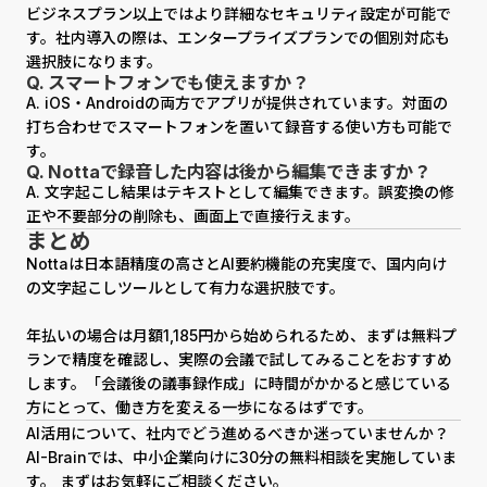
ビジネスプラン以上ではより詳細なセキュリティ設定が可能で
す。社内導入の際は、エンタープライズプランでの個別対応も
選択肢になります。
Q. スマートフォンでも使えますか？
A. iOS・Androidの両方でアプリが提供されています。対面の
打ち合わせでスマートフォンを置いて録音する使い方も可能で
す。
Q. Nottaで録音した内容は後から編集できますか？
A. 文字起こし結果はテキストとして編集できます。誤変換の修
正や不要部分の削除も、画面上で直接行えます。
まとめ
Nottaは日本語精度の高さとAI要約機能の充実度で、国内向け
の文字起こしツールとして有力な選択肢です。
年払いの場合は月額1,185円から始められるため、まずは無料プ
ランで精度を確認し、実際の会議で試してみることをおすすめ
します。「会議後の議事録作成」に時間がかかると感じている
方にとって、働き方を変える一歩になるはずです。
AI活用について、社内でどう進めるべきか迷っていませんか？
AI-Brainでは、中小企業向けに30分の無料相談を実施していま
す。 まずはお気軽にご相談ください。