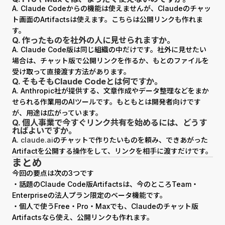
A. Claude Codeからの機能は使えませんが、Claudeのチャッ
ト画面のArtifactsは使えます。こちらは公開リンクも作れま
す。
Q. 作ったものを社外の人に見せられますか。
A. Claude Code版は同じ組織の中だけです。社外に見せたい
場合は、チャット版で公開リンクを作るか、もとのファイルを
受け取って直接渡す方法があります。
Q. そもそもClaude Codeとは何ですか。
A. Anthropic社が提供する、文章作成やデータ整理などをまか
せられる作業用のAIツールです。もともとは開発者向けです
が、用途は広がっています。
Q. 個人事業で今すぐリンク共有を始めるには、どうす
ればよいですか。
A.
claude.ai
のチャットで作りたいものを頼み、できあがった
Artifactを公開する操作をして、リンクを相手に渡すだけです。
まとめ
今回の要点は次の3つです
・話題のClaude Code版Artifactsは、今のところTeam・
Enterpriseの法人プラン限定のベータ機能です。
・個人で使うFree・Pro・Maxでも、Claudeのチャット版
Artifactsなら使え、公開リンクも作れます。