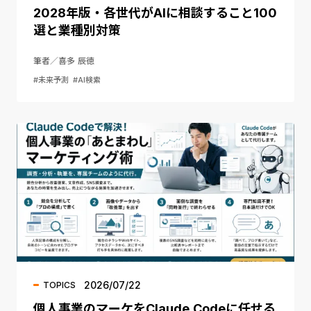
2028年版・各世代がAIに相談すること100
選と業種別対策
筆者／喜多 辰徳
#未来予測
#AI検索
2026/07/22
TOPICS
個人事業のマーケをClaude Codeに任せる