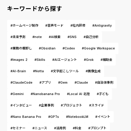
キーワードから探す
#ホームページ制作
#音声モード
#社内研修
#Antigravity
#未来予測
#note
#AI検索
#SNS
#自己分析
#業務の棚卸し
#Obsidian
#Codex
#Google Workspace
#Images 2
#Skills
#AIエージェント
#Grok
#補助金
#AI-Brain
#Notta
#文字起こしツール
#画像生成
#ClaudeCode
#アプリ
#Gem
#Claude
#自治体事例
#Gemini
#Nanobanana Pro
#Local AI 北陸
#子ども
#インタビュー
#企業事例
#プロジェクト
#スライド
#Nano Banana Pro
#GPTs
#NotebookLM
#イベント
#セミナー
#ニュース
#活用例
#料金
#プロンプト