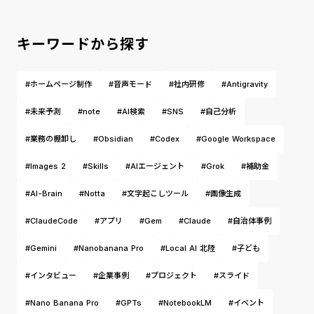
キーワードから探す
#ホームページ制作
#音声モード
#社内研修
#Antigravity
#未来予測
#note
#AI検索
#SNS
#自己分析
#業務の棚卸し
#Obsidian
#Codex
#Google Workspace
#Images 2
#Skills
#AIエージェント
#Grok
#補助金
#AI-Brain
#Notta
#文字起こしツール
#画像生成
#ClaudeCode
#アプリ
#Gem
#Claude
#自治体事例
#Gemini
#Nanobanana Pro
#Local AI 北陸
#子ども
#インタビュー
#企業事例
#プロジェクト
#スライド
#Nano Banana Pro
#GPTs
#NotebookLM
#イベント