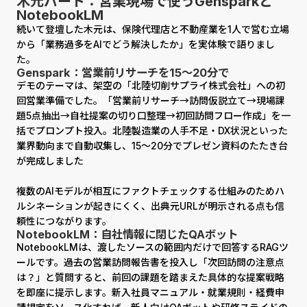
木元パート：営業現場で使うGensparkと
NotebookLM
続いて登壇した木元は、保険代理店と不動産業を1人で営む立場
から「業務過多をAIでどう解決したか」を実体験で語りまし
た。
Genspark：営業前リサーチを15〜20分で
デモのテーマは、架空の「北陸切削サプライ株式会社」への初
回営業準備でした。「営業前リサーチ→訪問仮説立て→現場課
題5点抽出→自社提案の切り口整理→初回訪問フロー作成」を一
括でプロンプト投入。北陸製造業の人手不足・DX状況といった
業界動向まで自動収集し、15〜20分でプレゼン資料のたたき台
が完成しました
複数のAIモデルが相互にファクトチェックする仕組みのためハ
ルシネーションが起きにくく、出典元URLが明示される点も信
頼性につながります。
NotebookLM：自社情報に閉じたQAボット
NotebookLMは、渡したソースの範囲内だけで回答するRAGツ
ールです。過去の営業訪問報告書を投入し「次回訪問の注意点
は？」と質問すると、前回の課題を踏まえた具体的な提案戦略
を即座に提示します。新入社員マニュアル・就業規則・経費申