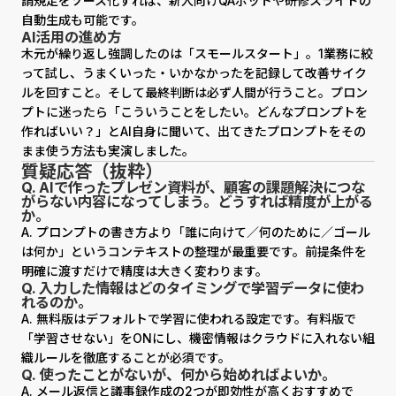
請規定をソース化すれば、新人向けQAボットや研修スライドの
自動生成も可能です。
AI活用の進め方
木元が繰り返し強調したのは「スモールスタート」。1業務に絞
って試し、うまくいった・いかなかったを記録して改善サイク
ルを回すこと。そして最終判断は必ず人間が行うこと。プロン
プトに迷ったら「こういうことをしたい。どんなプロンプトを
作ればいい？」とAI自身に聞いて、出てきたプロンプトをその
まま使う方法も実演しました。
質疑応答（抜粋）
Q. AIで作ったプレゼン資料が、顧客の課題解決につな
がらない内容になってしまう。どうすれば精度が上がる
か。
A. プロンプトの書き方より「誰に向けて／何のために／ゴール
は何か」というコンテキストの整理が最重要です。前提条件を
明確に渡すだけで精度は大きく変わります。
Q. 入力した情報はどのタイミングで学習データに使わ
れるのか。
A. 無料版はデフォルトで学習に使われる設定です。有料版で
「学習させない」をONにし、機密情報はクラウドに入れない組
織ルールを徹底することが必須です。
Q. 使ったことがないが、何から始めればよいか。
A. メール返信と議事録作成の2つが即効性が高くおすすめで