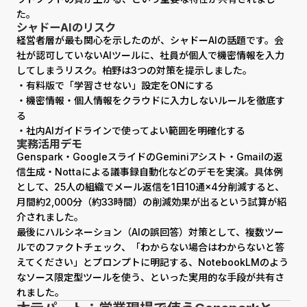
た。
シャドーAIのリスク
経営者層が最も関心を示したのが、シャドーAIの話題です。会
社が認可していないAIツールに、社員が個人で機密情報を入力
してしまうリスク。柏野は3つの対策を提示しました。
・有料版で「学習させない」設定をONにする
・機密情報・個人情報をクラウドに入力しないルールを徹底す
る
・社内AIガイドラインで使ってよい範囲を明確化する
実務活用デモ
Genspark・GoogleスライドのGeminiアシスト・Gmailの返
信生成・Nottaによる議事録自動化などのデモを実演。具体例
として、25人の組織でメール返信を1日10通×4分削減すると、
月間約2,000分（約33時間）の削減効果が出るという試算が紹
介されました。
最後にハルシネーション（AIの誤回答）対策として、複数ツー
ルでのファクトチェック、「わからない場合はわからないと答
えてください」とプロンプトに明記する、NotebookLMのよう
なソース限定型ツールを使う、といった実用的な手段が共有さ
れました。