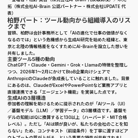
拓（株式会社AI-Brain 公認パートナー・株式会社UPDATE 代
表）
柏野パート：ツール動向から組織導入のリス
クまで
冒頭、柏野は会計事務所として「AIの進化で仕事の価値がなく
なるのでは」という危機感から生成AI研究を始めた経緯と、東
京と北陸の情報格差をなくすためにAI-Brainを設立した想いを
共有しました。
主要ツール5種の動向
ChatGPT・Claude・Gemini・Grok・Llamaの特徴を整理し
つつ、2026年1〜2月にかけてBtoB企業向けシェアで
AnthropicのClaudeが急成長していることに触れました。背景
にあるのは、ClaudeがExcelやPowerPointなど業務アプリと
直接連携できる「エージェント機能」を実装した点です。
生成AIの3層構造
参加者の理解を助けるために提示されたのが「AIツール（UI）
／基盤モデル（LLM）／学習データ」の3層構造です。基盤モ
デルの知能はIQに換算すると130以上（ハーバード・MIT合格
レベル）。ただし「AIは頭が良いが、私たちの会社のことを知
らない」ため、コンテキスト（前提条件）を丁寧に渡すほどア
ウトプットの質が上がる、という重要な特性が共有されまし