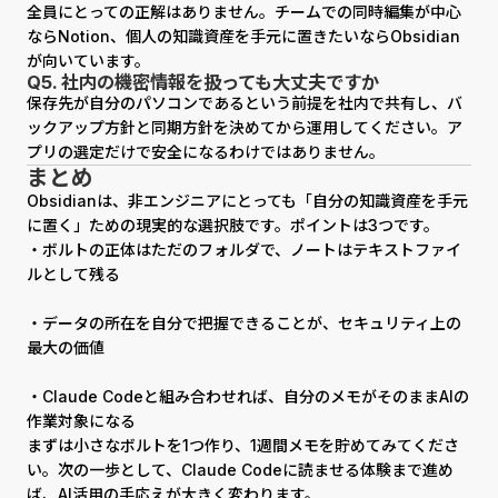
全員にとっての正解はありません。チームでの同時編集が中心
ならNotion、個人の知識資産を手元に置きたいならObsidian
が向いています。
Q5. 社内の機密情報を扱っても大丈夫ですか
保存先が自分のパソコンであるという前提を社内で共有し、バ
ックアップ方針と同期方針を決めてから運用してください。ア
プリの選定だけで安全になるわけではありません。
まとめ
Obsidianは、非エンジニアにとっても「自分の知識資産を手元
に置く」ための現実的な選択肢です。ポイントは3つです。
・ボルトの正体はただのフォルダで、ノートはテキストファイ
ルとして残る
・データの所在を自分で把握できることが、セキュリティ上の
最大の価値
・Claude Codeと組み合わせれば、自分のメモがそのままAIの
作業対象になる
まずは小さなボルトを1つ作り、1週間メモを貯めてみてくださ
い。次の一歩として、Claude Codeに読ませる体験まで進め
ば、AI活用の手応えが大きく変わります。