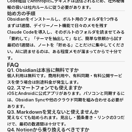
Code経由でAnthropicにテキストは送信されるため、社外秘情
報の扱いは社内ルールに従う必要があります。
始め方の手順
Obsidianをインストールし、ボルト用のフォルダを1つ作る
まずは1週間、デイリーノート機能で日々のメモを残す
Claude Codeを導入し、そのボルトのフォルダを読ませてみる
「要約して」「テーマを抽出して」など、簡単な依頼から試す
最初の1週間は、ノートを「貯める」ことだけに集中してくださ
い。AIに読ませるのは、ある程度メモが溜まってからで十分で
す。
FAQ
Q1. Obsidianは本当に無料ですか
個人利用は無料です。商用利用や、有料同期・有料公開サービ
スを使う場合は別途料金が発生します。
Q2. スマートフォンでも使えますか
iOSとAndroidに公式アプリがあります。パソコンと同期するに
は、Obsidian Syncや他のクラウド同期を組み合わせる必要が
あります。
Q3. Markdownを覚えないと使えませんか
覚えなくても始められます。見出し・箇条書き・リンクの3つだ
けで、最初の数週間は十分です。
Q4. Notionから乗り換えるべきですか