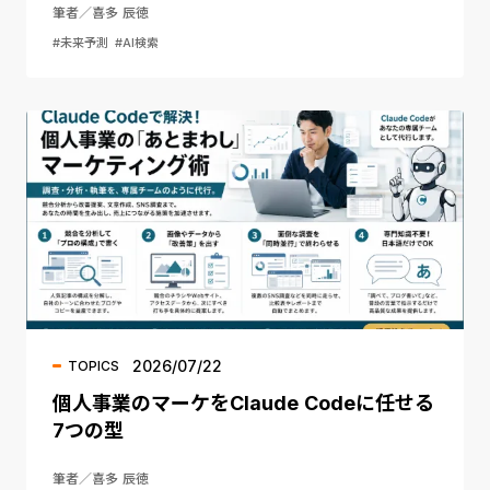
筆者／喜多 辰徳
#未来予測
#AI検索
2026/07/22
TOPICS
個人事業のマーケをClaude Codeに任せる
7つの型
筆者／喜多 辰徳