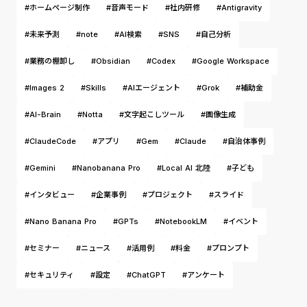
#ホームページ制作
#音声モード
#社内研修
#Antigravity
#未来予測
#note
#AI検索
#SNS
#自己分析
#業務の棚卸し
#Obsidian
#Codex
#Google Workspace
#Images 2
#Skills
#AIエージェント
#Grok
#補助金
#AI-Brain
#Notta
#文字起こしツール
#画像生成
#ClaudeCode
#アプリ
#Gem
#Claude
#自治体事例
#Gemini
#Nanobanana Pro
#Local AI 北陸
#子ども
#インタビュー
#企業事例
#プロジェクト
#スライド
#Nano Banana Pro
#GPTs
#NotebookLM
#イベント
#セミナー
#ニュース
#活用例
#料金
#プロンプト
#セキュリティ
#設定
#ChatGPT
#アンケート