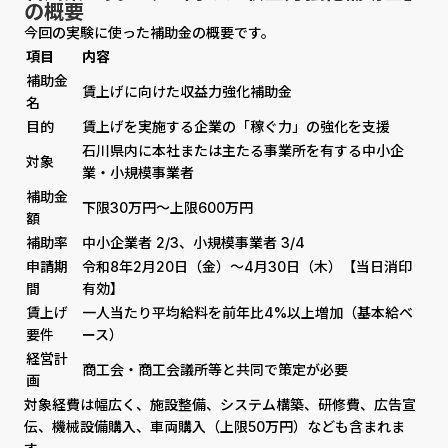
の概要
今回の実験に使った補助金の概要です。
項目
内容
補助金
賃上げに向けた収益力強化補助金
名
目的
賃上げを実施する企業の「稼ぐ力」の強化を支援
石川県内に本社または主たる事業所を有する中小企
対象
業・小規模事業者
補助金
下限30万円〜上限600万円
額
補助率
中小企業者 2/3、小規模事業者 3/4
申請期
令和8年2月20日（金）〜4月30日（木）【当日消印
間
有効】
賃上げ
一人当たり平均給料を前年比4%以上増加（基本給ベ
要件
ース）
経営計
商工会・商工会議所等と共同で策定が必要
画
対象経費は幅広く、施設整備、システム構築、研修費、広告宣
伝、機械設備購入、車両購入（上限50万円）なども含まれま