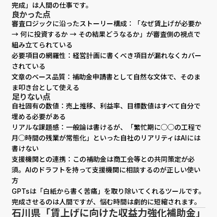
完成」は人間の仕事です。
良かった点
審査ロジックに沿ったストーリー構成：「なぜ賃上げが必要か
→ 何に投資するか → その結果どうなるか」が審査側の視点で
組み立てられている
必要項目の網羅性：経営計画に書くべき項目が漏れなくカバー
されている
文章のベース品質：補助金申請書として自然な文体で、そのま
ま叩き台として使える
足りない点
自社固有の数値：売上推移、利益率、目標数値はすべて自分で
埋める必要がある
リアルな課題感：一般論は書けるが、「繁忙期に◯◯の工程で
月◯時間の残業が常態化」といった自社のリアリティはAIには
書けない
支援機関との連携：この補助金は商工会等との共同策定が必
須。AIのドラフトを持って支援機関に相談するのが正しい使い
方
GPTsは「白紙から書く苦痛」を取り除いてくれるツールです。
完成させるのは人間ですが、悩む時間は劇的に短縮されます。
石川県「賃上げに向けた収益力強化補助金」