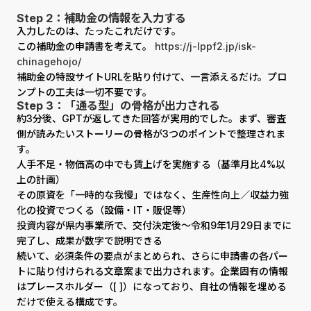
Step 2：補助金の情報を入力する
入力したのは、たったこれだけです。
この補助金の申請書を考えて。
https://j-lppf2.jp/isk-
chinagehojo/
補助金の特設サイトURLを貼り付けて、一言添えるだけ。プロ
ンプトの工夫は一切不要です。
Step 3：「通る型」の骨格が出力される
約3分後、GPTが返してきた回答が実用的でした。まず、審査
側が読みたいストーリーの骨格が3つのポイントで整理されま
す。
人手不足・物価高の中でも賃上げを実施する（基準月比4%以
上の計画）
その原資を「一時的な我慢」ではなく、生産性向上／収益力強
化の投資でつくる（設備・IT・販促等）
投資内容が県内事業所で、交付決定後〜令和9年1月29日までに
完了し、成果が数字で説明できる
続いて、必須条件の要点がまとめられ、さらに申請書の各パー
トに貼り付けられる文章案まで出力されます。企業固有の情報
はプレースホルダー（[ ]）になっており、自社の情報を埋める
だけで使える構成です。