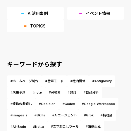
AI活用事例
イベント情報
TOPICS
キーワードから探す
#ホームページ制作
#音声モード
#社内研修
#Antigravity
#未来予測
#note
#AI検索
#SNS
#自己分析
#業務の棚卸し
#Obsidian
#Codex
#Google Workspace
#Images 2
#Skills
#AIエージェント
#Grok
#補助金
#AI-Brain
#Notta
#文字起こしツール
#画像生成