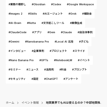
#業務の棚卸し
#Obsidian
#Codex
#Google Workspace
#Images 2
#Skills
#AIエージェント
#Grok
#補助金
#AI-Brain
#Notta
#文字起こしツール
#画像生成
#ClaudeCode
#アプリ
#Gem
#Claude
#自治体事例
#Gemini
#Nanobanana Pro
#Local AI 北陸
#子ども
#インタビュー
#企業事例
#プロジェクト
#スライド
#Nano Banana Pro
#GPTs
#NotebookLM
#イベント
#セミナー
#ニュース
#活用例
#料金
#プロンプト
#セキュリティ
#設定
#ChatGPT
#アンケート
ホーム
イベント情報
地質業界でもAIは使えるのか？中部地質株...