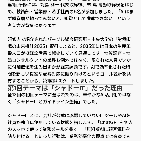
第1回研修には、能島 利一 代表取締役、林 篤 常務取締役をはじ
め、技術部・営業部・若手社員の9名が参加しました。「AIはま
ず経営層が触ってみないと、組織として推進できない」という
考え方が背景にあります。
研修内で紹介されたパーソル総合研究所・中央大学の「労働市
場の未来推計2035」資料によると、2035年には日本の生産年
齢人口がほぼ全産業で減少していく見通しです。地質調査・地
盤コンサルタントの業界も例外ではなく、限られた人員でいか
に付加価値を生み出すかが経営課題です。AIで効率化された時
間を新しい提案や顧客対応に振り向けるというゴール設計を共
有することから、第1回はスタートしました。
第1回テーマは「シャドーIT」だった理由
全12回の初回テーマに選ばれたのは、華やかなAI活用術ではな
く「シャドーITとガイドライン整備」でした。
シャドーITとは、会社が公式に承認していないITツールやAIを
社員が独自に使用している状態を指します。「ChatGPTを個人
のスマホで使って業務メールを書く」「無料版AIに顧客資料を
貼り付ける」といった行動は、業務効率化の観点では有益でも