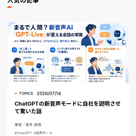
人気の記事
2026/07/14
TOPICS
ChatGPTの新音声モードに自社を説明させ
て驚いた話
筆者／喜多 辰徳
#ChatGPT
#音声モード