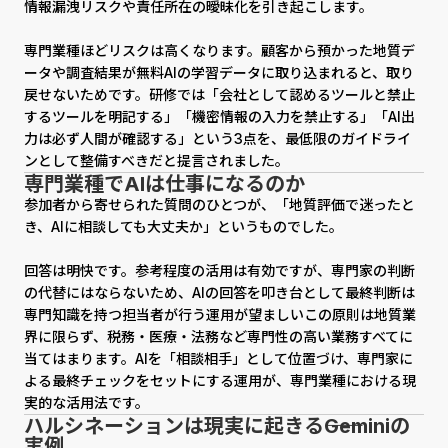
情報漏洩リスクや責任所在の曖昧化を引き起こします。
専門業種ほどリスクは高くなります。顧客から預かった地質デ
ータや調査結果が無料AIの学習データに取り込まれると、取り
戻せないためです。研修では「会社として認めるツールと禁止
するツールを明記する」「機密情報の入力を禁止する」「AI出
力は必ず人間が確認する」という3点を、最低限のガイドライ
ンとして整備すべきだと提言されました。
専門業種でAIは仕事になるのか
参加者から寄せられた質問のひとつが、「地質評価で迷ったと
き、AIに相談しても大丈夫か」というものでした。
回答は明快です。参考程度の活用は有効ですが、専門家の判断
の代替にはならないため、AIの回答を叩き台として最終判断は
専門知識を持つ担当者が行う運用が望ましい――この原則は地質業
界に限らず、税務・医療・法務など専門性の高い業務すべてに
当てはまります。AIを「相談相手」として位置づけ、専門家に
よる最終チェックをセットにする運用が、専門業種における現
実的な活用法です。
ハルシネーションは現実に起きる――Geminiの
実例