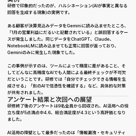
研修で印象的だったのが、ハルシネーション(AIが事実と異なる
回答を生成する現象)の実例です。
ある顧客が決算見込みデータをGeminiに読み込ませたところ、
「1月の営業利益にだるいと記載されている」と誤回答するケー
スが発生しました。同じデータをChatGPT、Claude、
NotebookLMに読み込ませても正常に回答が返っており、
Geminiのみに発生した現象でした。
この事例が示すのは、ツールによって精度に差があること、そ
してどんなに高精度なAIでも人間による最終チェックが不可欠
だということです。研修では「自分でチェックできる情報を生
成させる」「別のAIで信憑性を確認する」など、具体的な対策
が共有されました。
アンケート結果と次回への展望
研修終了後のアンケートは9名全員から回収され、AI活用への役
立ち度が5点満点中4.6、総合満足度が4.3という高評価となり
ました。
AI活用の障壁として最多だったのは「情報漏洩・セキュリティ