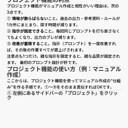
プロジェクト機能の利点
プロジェクト機能がマニュアル作成と相性がいい理由は、次の
3点です。
①
情報が散らばらない
こと。過去の出力・参考資料・ルールが
1カ所にまとまり、探す時間が減ります。
②
指示が固定できる
こと。毎回同じプロンプトを打ち直さなく
てもよくなり、出力のブレが減ります。
③
改善が蓄積する
こと。指示（プロンプト）を一度改善すれ
ば、その後の作業すべてが底上げされます。
注意点も1つだけ。雑な指示を固定すると、雑な品質が固定され
ます。 最初のプロンプト設計が肝です。
プロジェクト機能の使い方（例：マニュアル
作成）
ここからは、プロジェクト機能を使ってマニュアル作成の“仕組
み”を作る手順です。①〜⑨をそのまま真似すればOKです。
① 左側にあるサイドバーの「プロジェクト」をクリッ
ク