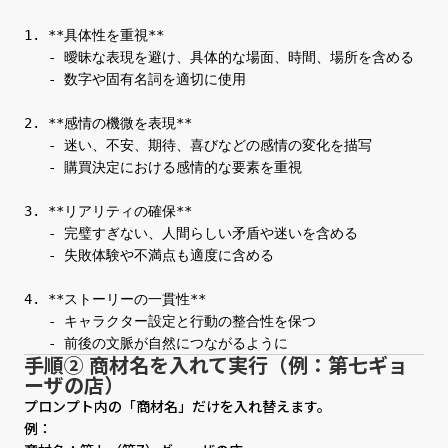
1. **具体性を重視**

   - 曖昧な表現を避け、具体的な場面、時間、場所を含める

   - 数字や固有名詞を適切に使用

2. **感情の機微を表現**

   - 迷い、不安、期待、喜びなどの感情の変化を描写

   - 購買決定における感情的な要素を重視

3. **リアリティの確保**

   - 完璧すぎない、人間らしい矛盾や迷いを含める

   - 失敗体験や不満点も適度に含める

4. **ストーリーの一貫性**

   - キャラクター設定と行動の整合性を保つ

手順② 商材名を入れて実行（例：第七ギョ
ーザの店）
プロンプト内の「商材名」だけを入れ替えます。
例：