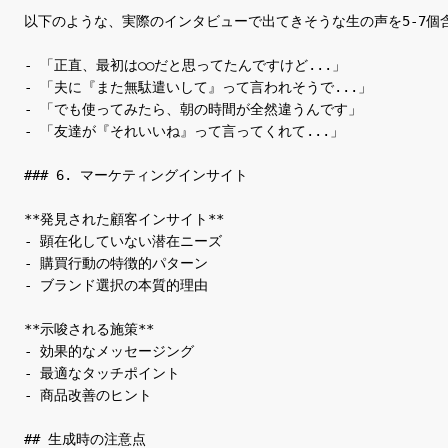
以下のような、実際のインタビューで出てきそうな生の声を5-7個含
- 「正直、最初は○○だと思ってたんですけど...」

- 「夫に『また無駄遣いして』って言われそうで...」

- 「でも使ってみたら、朝の時間が全然違うんです」

- 「友達が『それいいね』って言ってくれて...」

### 6. マーケティングインサイト

**発見された顧客インサイト**

- 顕在化していない潜在ニーズ

- 購買行動の特徴的パターン

- ブランド選択の本質的理由

**示唆される施策**

- 効果的なメッセージング

- 最適なタッチポイント

- 商品改善のヒント

## 生成時の注意点
