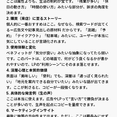
ここは属性よりも、生活の制約が宝です。「残業が多い」「休
日の動き方」「時間の使い方」みたいな部分が、訴求の角度を
決めます。
2. 購買（来店）に至るストーリー
個人的に一番おすすめはここ。なぜなら、検索ワードが出てく
る＝広告文や記事見出しの原材料 だからです。「混雑」「予
約」「テイクアウト」「駐車場」みたいに、ユーザーが本当に
気にしていることが言語化されます。
3. 使用体験と変化
ベネフィットが「気分が良い」みたいな抽象になってたら弱い
です。このパートは、どの場面で、何がどう良くなるかが書か
れやすいので、LPの“利用シーン”にそのまま落とせます。
4. 深層心理と本質的価値
表面は「美味しい」「便利」でも、深層は「通っぽく見られた
い」「地元を案内できる自分でいたい」みたいな話が出てきま
す。ここが刺さると、コピーが一段強くなります。
5. 具体的な発言例（生の声）
ここは本当に使えます。広告やLPって“言い方”で勝負が決まる
ことが多いので、生声を起点にコピーを量産できます。
6. マーケティングインサイト
最後に施策の方向性まで出ます。ただし、ここは鵜呑みにせず