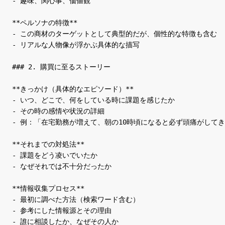
- 趣味、関心事、価値観

**ペルソナの特徴**

- この商材のターゲットとして典型的だが、個性的な特徴も含む

- リアルな人物像が浮かぶ具体的な描写

### 2. 購買に至るストーリー

**きっかけ（具体的なエピソード）**

- いつ、どこで、何をしている時に課題を感じたか

- その時の感情や状況の詳細

- 例：「在宅勤務が増えて、朝の10時頃になると必ず頭痛がしてきて
**それまでの対処法**

- 課題をどう凌いでいたか

- なぜそれでは不十分だったか

**情報収集プロセス**

- 最初に調べた方法（検索ワード含む）

- 参考にした情報源とその理由

- 誰に相談したか、なぜその人か
