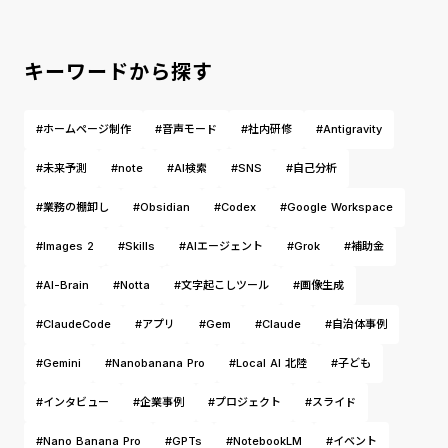
キーワードから探す
#ホームページ制作
#音声モード
#社内研修
#Antigravity
#未来予測
#note
#AI検索
#SNS
#自己分析
#業務の棚卸し
#Obsidian
#Codex
#Google Workspace
#Images 2
#Skills
#AIエージェント
#Grok
#補助金
#AI-Brain
#Notta
#文字起こしツール
#画像生成
#ClaudeCode
#アプリ
#Gem
#Claude
#自治体事例
#Gemini
#Nanobanana Pro
#Local AI 北陸
#子ども
#インタビュー
#企業事例
#プロジェクト
#スライド
#Nano Banana Pro
#GPTs
#NotebookLM
#イベント