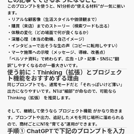
この記事でできるようになること
このプロンプトを使うと、N1分析の“使える材料”が一気に揃い
ます。
・リアルな顧客像（生活スタイルや価値観まで）
・購買（来店）までのストーリー（検索ワードも出る）
・体験の変化（どの場面で何が良くなるか）
・深層心理（本当の動機、自己イメージ）
・インタビューで出そうな生の声（コピーに転用しやすい）
・マーケ施策への示唆（メッセージ、導線、改善点）
「ペルソナ資料」で終わらず、広告・LP・記事・SNSに“翻
訳”しやすくなるのが一番大きいです。
使う前に：Thinking（拡張）とプロジェク
ト機能をおすすめする理由
同じプロンプトでも、通常モードだと「それっぽいけど薄い」
出力になりやすいです。N1は“細部”が命なので、可能なら
Thinking（拡張） を推奨します。
そして、継続して使うなら プロジェクト機能 がかなり効きま
す。プロンプトや出力、追記したメモを同じ場所に溜められる
ので、商材ごとにN1を“育てる”運用ができます。
手順① ChatGPTで下記のプロンプトを入力