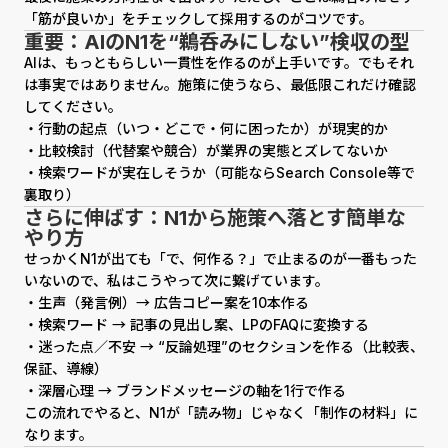
「筋が良いか」をチェックして採用するのがコツです。
重要：AIのN1を“鵜呑みにしない”検収の型
AIは、もっともらしい一貫性を作るのが上手いです。でもそれ
は事実ではありません。施策に使うなら、最低限これだけ確認
してください。
・行動の起点（いつ・どこで・何に困ったか）が現実的か
・比較検討（代替案や競合）が業界の実態とズレてないか
・検索ワードが実在しそうか（可能ならSearch Console等で
裏取り）
さらに伸ばす：N1から施策へ落とす簡単な
やり方
せっかくN1が出ても「で、何作る？」で止まるのが一番もった
いないので、私はこうやって次に繋げています。
・生声（発言例）→ 広告コピー案を10本作る
・検索ワード → 記事の見出し案、LPのFAQに変換する
・迷った点／不安 → “反論処理”のセクションを作る（比較表、
保証、導線）
・深層心理 → ブランドメッセージの軸を1行で作る
この流れでやると、N1が「読み物」じゃなく「制作の材料」に
なります。