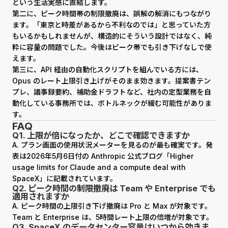
という生活実感に直結します。
第二に、ピーク時間帯の制限撤廃は、誤解の解消にもつながり
ます。「東京と時差があるから不利なのでは」と思っていた方
もいるかもしれませんが、構造的にそういう設計ではなく、純
粋に容量の問題でした。今後はピーク帯でも引き下げなしで使
えます。
第三に、API 経由の自動化スクリプトを組んでいる方には、
Opus のレート上限引き上げがそのまま効きます。提案書テン
プレ、議事録要約、補助金ドラフトなど、社内の定型業務を自
動化している事務所では、ボトルネックが緩む可能性がありま
す。
FAQ
Q1. 上限が倍になったか、どこで確認できますか
A. プラン画面の使用状況メーターを見るのが最も確実です。発
表は2026年5月6日付の Anthropic 公式ブログ「Higher
usage limits for Claude and a compute deal with
SpaceX」に記載されています。
Q2. ピーク時間の制限撤廃は Team や Enterprise でも
適用されますか
A. ピーク時間の上限引き下げ撤廃は Pro と Max が対象です。
Team と Enterprise は、5時間レート上限の倍増が対象です。
Q3. SpaceX のデータセンター容量はいつから効きま