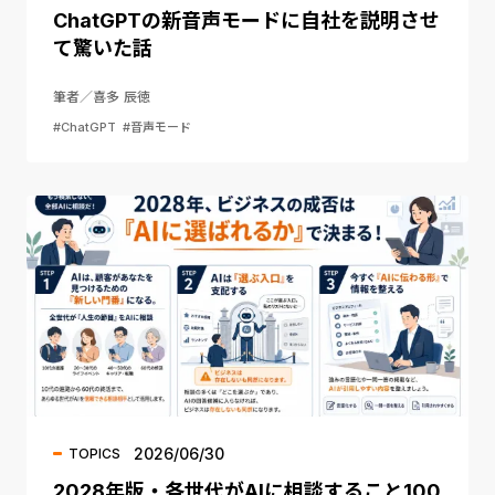
ChatGPTの新音声モードに自社を説明させ
て驚いた話
筆者／喜多 辰徳
#ChatGPT
#音声モード
2026/06/30
TOPICS
2028年版・各世代がAIに相談すること100