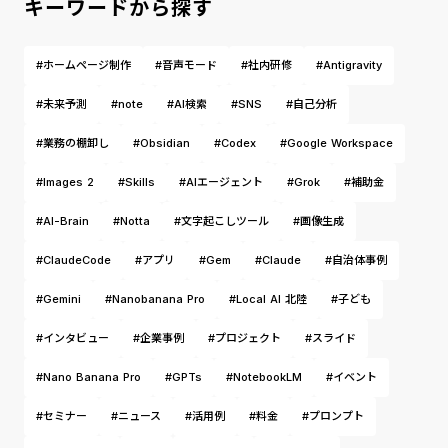
キーワードから探す
#ホームページ制作
#音声モード
#社内研修
#Antigravity
#未来予測
#note
#AI検索
#SNS
#自己分析
#業務の棚卸し
#Obsidian
#Codex
#Google Workspace
#Images 2
#Skills
#AIエージェント
#Grok
#補助金
#AI-Brain
#Notta
#文字起こしツール
#画像生成
#ClaudeCode
#アプリ
#Gem
#Claude
#自治体事例
#Gemini
#Nanobanana Pro
#Local AI 北陸
#子ども
#インタビュー
#企業事例
#プロジェクト
#スライド
#Nano Banana Pro
#GPTs
#NotebookLM
#イベント
#セミナー
#ニュース
#活用例
#料金
#プロンプト