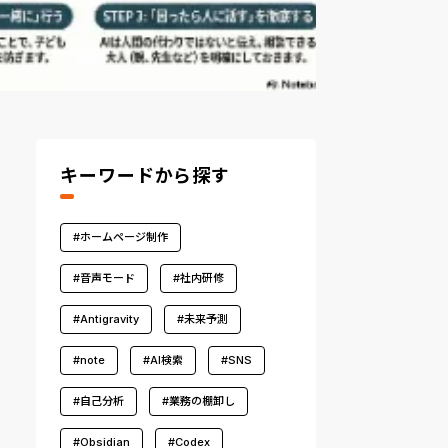
キーワードから探す
#ホームページ制作
#音声モード
#社内研修
#Antigravity
#未来予測
#note
#AI検索
#SNS
#自己分析
#業務の棚卸し
#Obsidian
#Codex